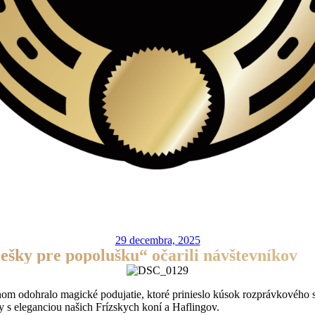
29 decembra, 2025
iešky pre popolušku“ očarili návštevníkov
nom odohralo magické podujatie, ktoré prinieslo kúsok rozprávkového 
ky s eleganciou našich Frízskych koní a Haflingov.