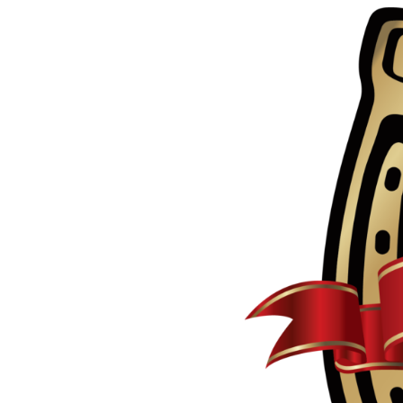
Preskočiť
na
obsah