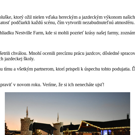
opoluške, ktorý ožil nielen vďaka hereckým a jazdeckým výkonom našich
atosť podčiarkli každú scénu, čím vytvorili nezabudnuteľnú atmosféru.
iadku Nestville Farm, kde si mohli pozrieť krásy našej farmy, zoznámiť
nešetrili chválou. Mnohí ocenili precíznu prácu jazdcov, dôsledné sprac
ch jazdeckej školy.
tímu a všetkým partnerom, ktorí prispeli k úspechu tohto podujatia. 
ripraviť v novom roku. Veríme, že si ich nenecháte ujsť!