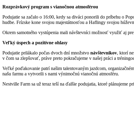
Rozprávkový program s vianočnou atmosférou
Podujatie sa začalo o 16:00, kedy sa diváci ponorili do príbehu o P
hudbe. Frízske kone svojou majestátnosťou a Haflingy svojou húževn
Okrem samotného vystúpenia mali návštevníci možnosť využiť aj prehl
Veľký úspech a pozitívne ohlasy
Podujatie prilákalo počas dvoch dní množstvo
návštevníkov
, ktorí 
v čom sa zlepšovať, práve preto pokračujeme v našej práci a tréningo
Veľké poďakovanie patrí našim talentovaným jazdcom, organizačnému 
našu farmu a vytvorili s nami výnimočnú vianočnú atmosféru.
Nestville Farm sa už teraz teší na ďalšie podujatia, ktoré plánujeme p